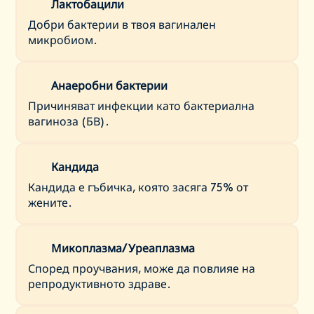
Лактобацили
Добри бактерии в твоя вагинален
микробиом.
Анаеробни бактерии
Причиняват инфекции като бактериална
вагиноза (БВ).
Кандида
Кандида е гъбичка, която засяга 75% от
жените.
Микоплазма/ Уреаплазма
Според проучвания, може да повлияе на
репродуктивното здраве.