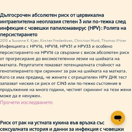
Дългосрочен абсолютен риск от цервикална
интраепителна неоплазия степен 3 или по-тежка след
инфекция с човешки папиломавирус (HPV): Ролята на
персистирането
2010 • Susanne K. Kjær, Kirsten Frederiksen, Christian Munk, Thomas Iftner
Инфекцията с HPV16, HPV18, HPV31 и HPV33 и особено
персистирането на HPV16 са свързани с висок абсолютен риск
от прогресиране до високостепенни лезии на шийката на
матката. Резултатите показват потенциалната стойност на
генотипирането при скрининг за рак на шийката на матката.
Като се има предвид, че жените с отрицателен HPV ДНК тест
запазват ниския си риск от CIN3 или по-тежко състояние в
продължение на много години, честият скрининг на тези жени
може да е ненужен.
Прочети изследването
Риск от рак на устната кухина във връзка със
сексуалната история и данни за инфекция с човешки