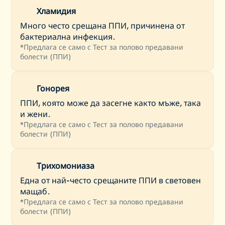
Хламидия
Много често срещана ППИ, причинена от
бактериална инфекция.
*
Предлага се само с Тест за полово предавани
болести (ППИ)
Гонорея
ППИ, която може да засегне както мъже, така
и жени.
*
Предлага се само с Тест за полово предавани
болести (ППИ)
Трихомониаза
Една от най-често срещаните ППИ в световен
мащаб.
*
Предлага се само с Тест за полово предавани
болести (ППИ)