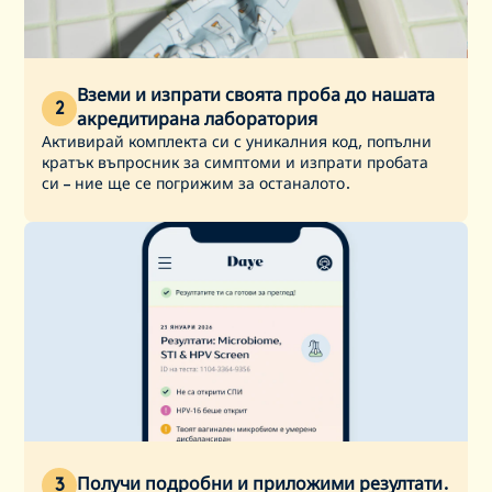
Вземи и изпрати своята проба до нашата
2
акредитирана лаборатория
Активирай комплекта си с уникалния код, попълни
кратък въпросник за симптоми и изпрати пробата
си – ние ще се погрижим за останалото.
Получи подробни и приложими резултати.
3