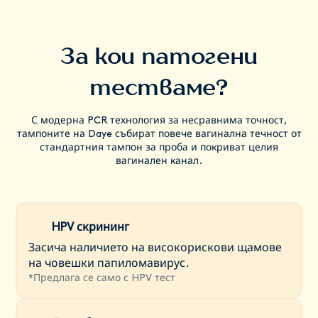
За кои патогени
тестваме?
С модерна PCR технология за несравнима точност,
тампоните на Daye събират повече вагинална течност от
стандартния тампон за проба и покриват целия
вагинален канал.
HPV скрининг
Засича наличието на високорискови щамове
на човешки папиломавирус.
*
Предлага се само с HPV тест