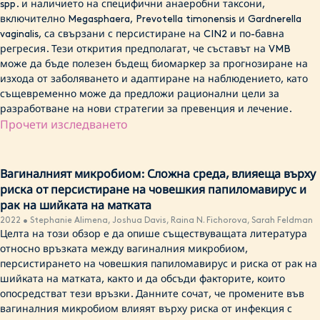
spp. и наличието на специфични анаеробни таксони,
включително Megasphaera, Prevotella timonensis и Gardnerella
vaginalis, са свързани с персистиране на CIN2 и по-бавна
регресия. Тези открития предполагат, че съставът на VMB
може да бъде полезен бъдещ биомаркер за прогнозиране на
изхода от заболяването и адаптиране на наблюдението, като
същевременно може да предложи рационални цели за
разработване на нови стратегии за превенция и лечение.
Прочети изследването
Вагиналният микробиом: Сложна среда, влияеща върху
риска от персистиране на човешкия папиломавирус и
рак на шийката на матката
2022 • Stephanie Alimena, Joshua Davis, Raina N. Fichorova, Sarah Feldman
Целта на този обзор е да опише съществуващата литература
относно връзката между вагиналния микробиом,
персистирането на човешкия папиломавирус и риска от рак на
шийката на матката, както и да обсъди факторите, които
опосредстват тези връзки. Данните сочат, че промените във
вагиналния микробиом влияят върху риска от инфекция с