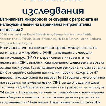
медицинска история и резултатите от скрининга. Ако е
Изискването за 18+ гарантира, че работим в рамките на
подходящо, те могат да издадат рецепти за определени
правните и етични насоки за здравни услуги.
изследвания
състояния като бактериална вагиноза или кандидоза
Ако си под 18 години, препоръчваме да посетиш личния
(гъбична инфекция), които след това да бъдат доставени
си лекар или местна клиника за сексуално здраве, където
Вагиналната микробиота се свързва с регресията на
дискретно до вратата ти. Тази услуга предлага удобен
се предлагат подходящи услуги за млади хора. Много
нелекувани лезии на цервикална интраепителна
начин за достъп до лечение на често срещани
клиники за сексуално здраве предлагат безплатни и
неоплазия 2
гинекологични проблеми. За по-сложни притеснения или
поверителни услуги, специално предназначени за
ако не си сигурна, все пак препоръчваме да се
2020 • Anita Mitra, David A MacIntyre, George Ntritsos, Ann Smith,
тийнейджъри.
Konstantinos K Tsilidis, Julian R Marchesi, Phillip R Bennett, Anna-Barbara
консултираш със здравен специалист за цялостна
Moscicki, Maria Kyrgiou
оценка. Помни, че твоето здраве и благополучие са наш
Нови доказателства предполагат връзка между състава на
основен приоритет и ние сме тук, за да ти дадем знания,
вагиналната микробиота (VMB), инфекцията с човешки
ресурси и удобни възможности за грижа, когато е
папиломавирус (HPV) и цервикалната интраепителна
възможно.
неоплазия (CIN); въпреки това причинно-следствената връзка
остава несигурна. Тук използваме секвениране на бактериална
ДНК от серийно събрани вагинални проби от кохорта от 87
девойки и млади жени на възраст 16-26 години с хистологично
потвърдени, нелекувани лезии CIN2, за да определим дали
съставът на VMB влияе върху нивата на регресия за период от
24 месеца. Показваме, че жените с микробиом с доминиращи
лактобацили в началото са по-склонни да имат регресия на
заболяването на 12-ия месец. Намаляването на Lactobacillus