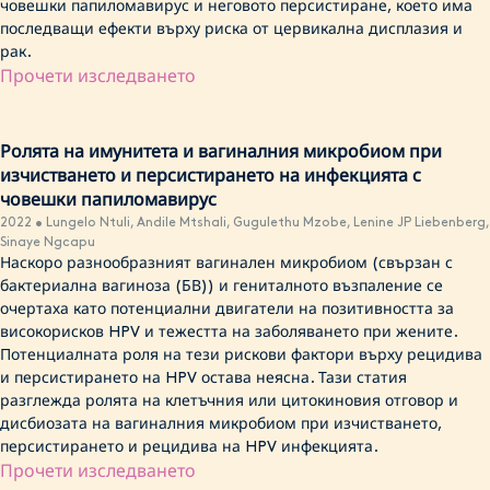
човешки папиломавирус и неговото персистиране, което има
последващи ефекти върху риска от цервикална дисплазия и
рак.
Прочети изследването
Ролята на имунитета и вагиналния микробиом при
изчистването и персистирането на инфекцията с
човешки папиломавирус
2022 • Lungelo Ntuli, Andile Mtshali, Gugulethu Mzobe, Lenine JP Liebenberg,
Sinaye Ngcapu
Наскоро разнообразният вагинален микробиом (свързан с
бактериална вагиноза (БВ)) и гениталното възпаление се
очертаха като потенциални двигатели на позитивността за
високорисков HPV и тежестта на заболяването при жените.
Потенциалната роля на тези рискови фактори върху рецидива
и персистирането на HPV остава неясна. Тази статия
разглежда ролята на клетъчния или цитокиновия отговор и
дисбиозата на вагиналния микробиом при изчистването,
персистирането и рецидива на HPV инфекцията.
Прочети изследването