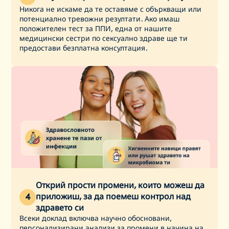
Никога не искаме да те оставяме с объркващи или
потенциално тревожни резултати. Ако имаш
положителен тест за ППИ, една от нашите
медицински сестри по сексуално здраве ще ти
предостави безплатна консултация.
Открий прости промени, които можеш да
приложиш, за да поемеш контрол над
4
здравето си
Всеки доклад включва научно обосновани,
персонализирани анализи за промени в начина на