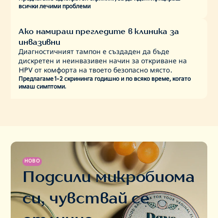
всички лечими проблеми
Ако намираш прегледите в клиника за
инвазивни
Диагностичният тампон е създаден да бъде
дискретен и неинвазивен начин за откриване на
HPV от комфорта на твоето безопасно място.
Предлагаме 1-2 скрининга годишно и по всяко време, когато
имаш симптоми.
НОВО
Подсили микробиома
си, чувствай се