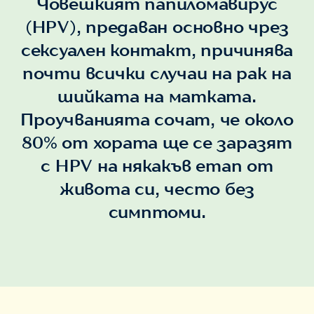
Човешкият папиломавирус
(HPV), предаван основно чрез
сексуален контакт, причинява
почти всички случаи на рак на
шийката на матката.
Проучванията сочат, че около
80% от хората ще се заразят
с HPV на някакъв етап от
живота си, често без
симптоми.