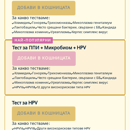
ДОБАВИ В КОШНИЦАТА
За какво тестваме:
Хламидия
Гонорея
Трихомониаза
Микоплазма гениталиум
Лактобацили
Често срещани бактерии, свързани с БВ
Кандида
Микоплазма хоминис
Уреаплазма
Херпес симплекс вирус
Тест за ППИ + Микробиом + HPV
ДОБАВИ В КОШНИЦАТА
За какво тестваме:
Хламидия
Гонорея
Трихомониаза
Микоплазма гениталиум
Лактобацили
Често срещани бактерии, свързани с БВ
Кандида
Микоплазма хоминис
Уреаплазма
Херпес симплекс вирус
HPV16
HPV18
12 други високорискови типа HPV
Тест за HPV
ДОБАВИ В КОШНИЦАТА
За какво тестваме:
HPV16
HPV18
Други високорискови типове HPV