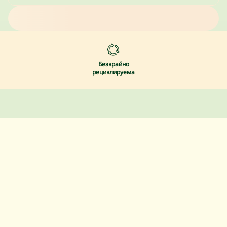
Безкрайно
рециклируема
@YOURDAYE
Нашата общност
Присъедини се към над 80 хил. души, които са част
от революцията в гинекологичното здраве.