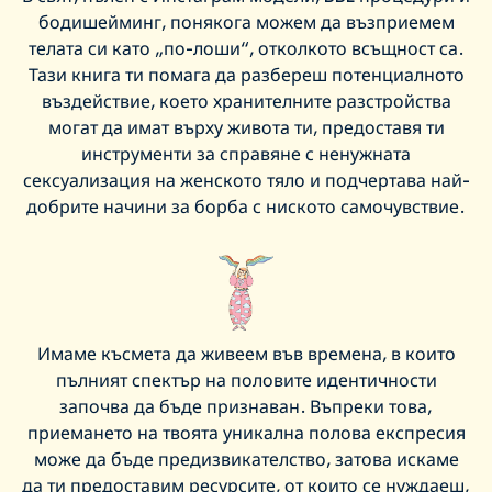
бодишейминг, понякога можем да възприемем
телата си като „по-лоши“, отколкото всъщност са.
Тази книга ти помага да разбереш потенциалното
въздействие, което хранителните разстройства
могат да имат върху живота ти, предоставя ти
инструменти за справяне с ненужната
сексуализация на женското тяло и подчертава най-
добрите начини за борба с ниското самочувствие.
Имаме късмета да живеем във времена, в които
пълният спектър на половите идентичности
започва да бъде признаван. Въпреки това,
приемането на твоята уникална полова експресия
може да бъде предизвикателство, затова искаме
да ти предоставим ресурсите, от които се нуждаеш,