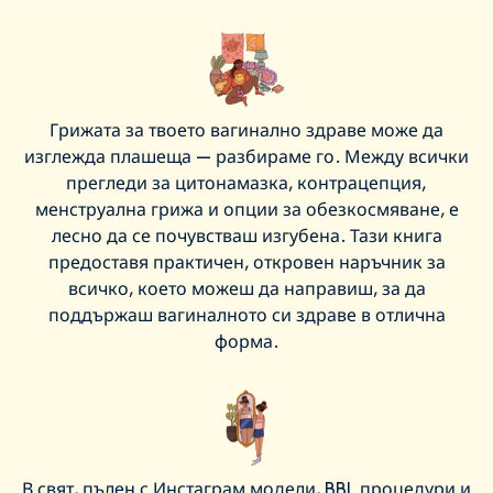
Грижата за твоето вагинално здраве може да
изглежда плашеща — разбираме го. Между всички
прегледи за цитонамазка, контрацепция,
менструална грижа и опции за обезкосмяване, е
лесно да се почувстваш изгубена. Тази книга
предоставя практичен, откровен наръчник за
всичко, което можеш да направиш, за да
поддържаш вагиналното си здраве в отлична
форма.
В свят, пълен с Инстаграм модели, BBL процедури и