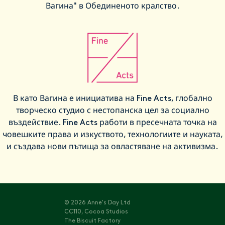
Вагина" в Обединеното кралство.
В като Вагина е инициатива на Fine Acts, глобално
творческо студио с нестопанска цел за социално
въздействие. Fine Acts работи в пресечната точка на
човешките права и изкуството, технологиите и науката,
и създава нови пътища за овластяване на активизма.
© 2026 Anne's Day Ltd
CC110, Cocoa Studios
The Biscuit Factory