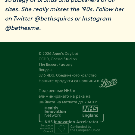
strategy of brands and publishers of all
sizes. She really misses the '90s. Follow her
on Twitter
@bethsquires
or Instagram
@bethesme
.
© 2026 Anne's Day Ltd
CC110, Cocoa Studios
The Biscuit Factory
Лондон
SE16 4DG, Обединеното кралство
Нашите продукти са налични в
Подкрепяме NHS в
елиминирането на рака на
шийката на матката до 2040 г.