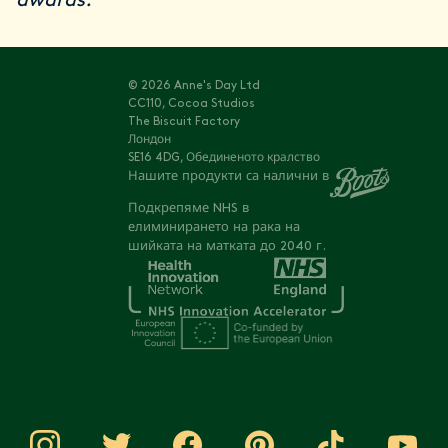
awards.
© 2026 Anne's Day Ltd
CC110, Cocoa Studios
The Biscuit Factory
Лондон
SE16 4DG, Обединеното кралство
Нашите продукти са налични в
Подкрепяме NHS в
елиминирането на рака на
шийката на матката до 2040 г.