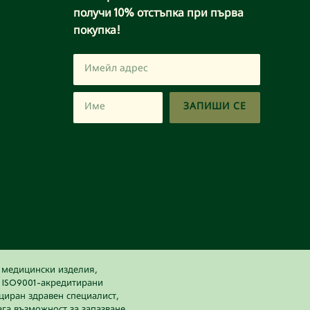
получи 10% отстъпка при първа
покупка!
ЗАПИШИ СЕ
а медицински изделия,
и ISO9001-акредитирани
ициран здравен специалист,
ага възможност за запазване