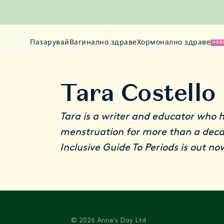
Пазарувай
Вагинално здраве
Хормонално здраве
НОВ
Tara Costello
Tara is a writer and educator who 
menstruation for more than a dec
Inclusive Guide To Periods
is out no
© 2026 Anne's Day Ltd