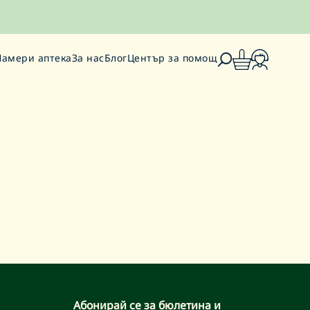
Намери аптека
За нас
Блог
Център за помощ
Абонирай се за бюлетина и