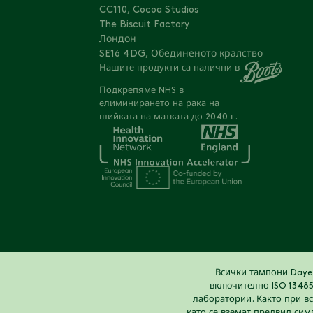
CC110, Cocoa Studios
The Biscuit Factory
Лондон
SE16 4DG, Обединеното кралство
Нашите продукти са налични в
Подкрепяме NHS в
елиминирането на рака на
шийката на матката до 2040 г.
Всички тампони Daye 
включително ISO 13485
лаборатории. Както при вс
като се вземат предвид сим