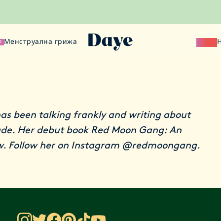
Менструална грижа
Наука
О
has been talking frankly and writing about
ade. Her debut book
Red Moon Gang: An
w. Follow her on Instagram
@redmoongang
.