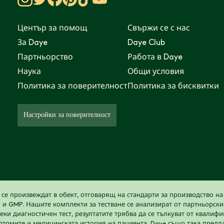
Център за помощ
Свържи се с нас
За Daye
Daye Club
Партньорство
Работа в Daye
Наука
Общи условия
Политика за поверителност
Политика за бисквитки
Настройки за поверителност
се произвеждат в обект, отговарящ на стандарти за производство н
 и GMP. Нашите комплекти за тестване се анализират от партньорск
еки диагностичен тест, резултатите трябва да се тълкуват от квалиф
птомите и медицинската история на пациента. Daye също така предл