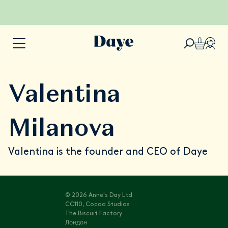
Valentina
Milanova
Valentina is the founder and CEO of Daye
© 2026 Anne's Day Ltd
CC110, Cocoa Studios
The Biscuit Factory
Лондон