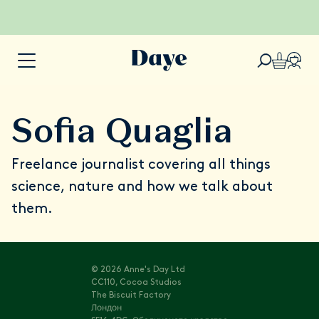
Sofia Quaglia
Freelance journalist covering all things
science, nature and how we talk about
them.
© 2026 Anne's Day Ltd
CC110, Cocoa Studios
The Biscuit Factory
Лондон