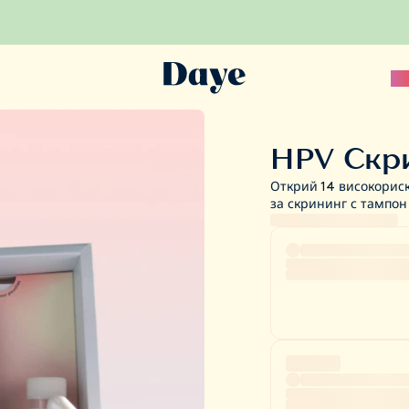
Sc
HPV Скр
Открий 14 високорис
за скрининг с тампо