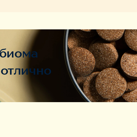
обиома
 отлично