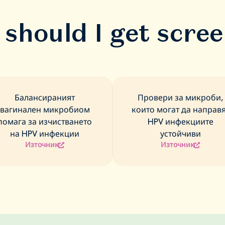
should I get scre
Балансираният
Провери за микроби,
вагинален микробиом
които могат да направ
помага за изчистването
HPV инфекциите
на HPV инфекции
устойчиви
Източник
Източник