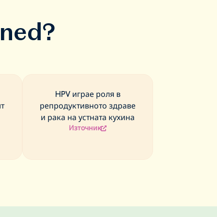
ened?
HPV играе роля в
ят
репродуктивното здраве
и рака на устната кухина
Източник