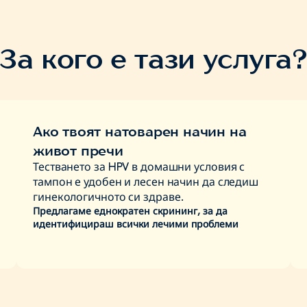
профилактичния ск
(цитонамазка), пр
програми за профи
За кого е тази услуга
ходиш на редовнит
цитонамазка при г
директно от шийка
още преди да се ра
значително намаля
Ако твоят натоварен начин на
Ако получиш полож
живот пречи
предвид, че човеш
Тестването за HPV в домашни условия с
често срещан и тов
тампон е удобен и лесен начин да следиш
отидеш на следващ
гинекологичното си здраве.
Предлагаме еднократен скрининг, за да
цитонамазка, за д
идентифицираш всички лечими проблеми
клетъчни промени