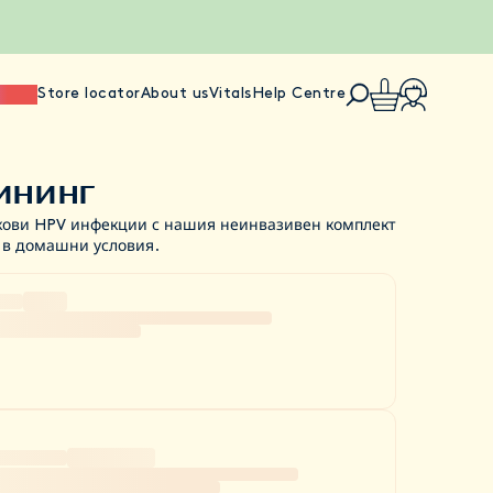
ience
Store locator
About us
Vitals
Help Centre
ининг
кови HPV инфекции с нашия неинвазивен комплект
н в домашни условия.