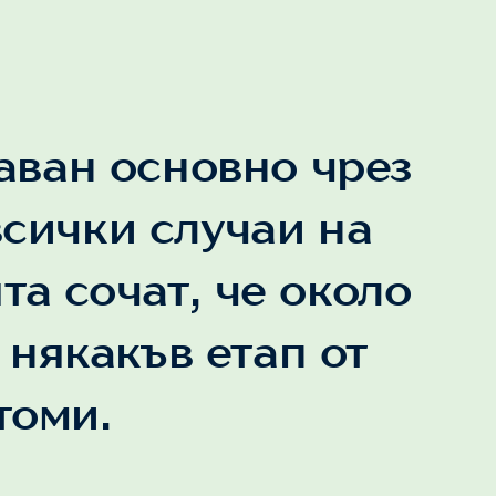
аван основно чрез
всички случаи на
та сочат, че около
 някакъв етап от
томи.