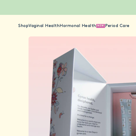
Shop
Vaginal Health
Hormonal Health
Period Care
NEW