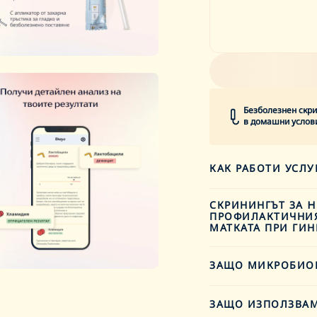
Безболезнен скри
в домашни услов
КАК РАБОТИ УСЛУ
Вземането на проб
СКРИНИНГЪТ ЗА H
Daye, носи го поне 
ПРОФИЛАКТИЧНИЯ
МАТКАТА ПРИ ГИ
предпочиташ), след
менструация, така 
Не. Скринингът за 
менопауза, бреме
ЗАЩО МИКРОБИОМ
профилактичния ск
контрацепция.
(цитонамазка), пр
Вагиналният микро
ЗАЩО ИЗПОЛЗВАМ
След като вземеш п
програми за профи
във вагината, вклю