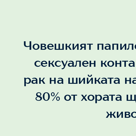
Човешкият папило
сексуален конта
рак на шийката на
80% от хората щ
живо