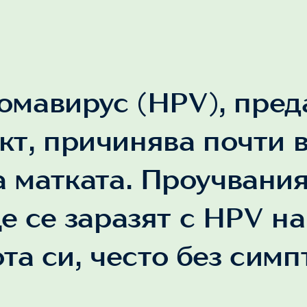
мавирус (HPV), пред
кт, причинява почти 
 матката. Проучвания
е се заразят с HPV на
та си, често без симп