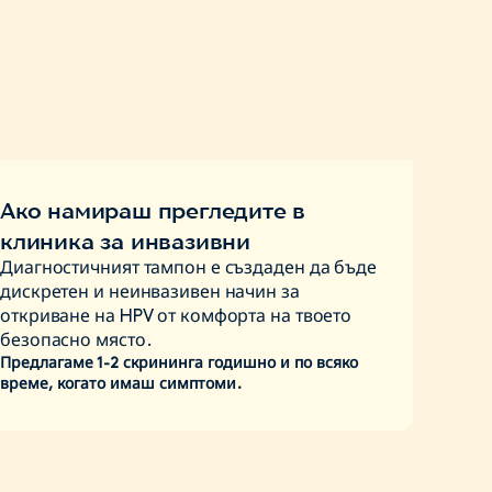
рининг за рак на шийката на матката
овеждан като част от националните
лактика в България. Все още трябва да
?
е си профилактични прегледи и
инеколог. Цитонамазката взема клетки
та на матката и открива клетъчни промени
звие рак, което позволява ранна намеса и
ва риска от заболяването.
Ако намираш прегледите в
ителен резултат при нашия скрининг, имай
клиника за инвазивни
кият папилома вирус (HPV) е изключително
Диагностичният тампон е създаден да бъде
а не означава, че имаш рак. Важно е да
дискретен и неинвазивен начин за
ия си профилактичен преглед с
откриване на HPV от комфорта на твоето
а се провери дали инфекцията е довела до
безопасно място.
Предлагаме 1-2 скрининга годишно и по всяко
.
време, когато имаш симптоми.